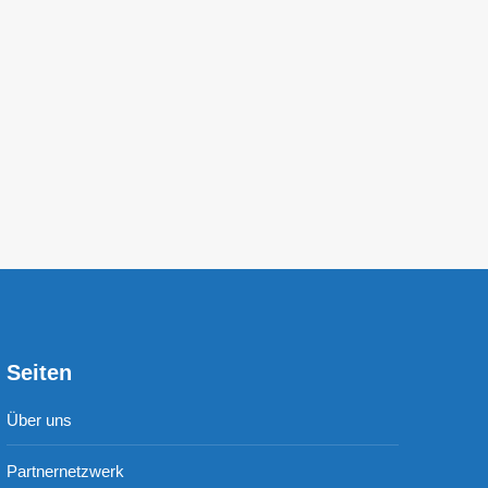
nd Vanessa Fehrenbach im Team
Seiten
Über uns
Partnernetzwerk