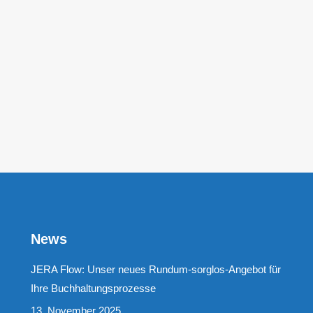
Mitarbeitenden Frank te Poel, Andreas Hettich u
News
JERA Flow: Unser neues Rundum-sorglos-Angebot für
Ihre Buchhaltungsprozesse
13. November 2025