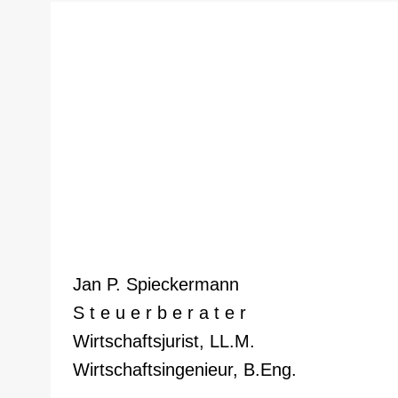
Jan P. Spieckermann
S t e u e r b e r a t e r
Wirtschaftsjurist, LL.M.
Wirtschaftsingenieur, B.Eng.